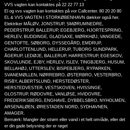
VVS vagten kan kontaktes på 22 22 77 13
El og vvs vagten kan kontaktes på vor Callcenter. 80 20 20 80
EL & VVS VAGTEN I STORKØBENHAVN dækker også her.
Elektriker MÅLØV, JONSTRUP, SMØRUMNEDRE,
PEDERSTRUP, BALLERUP, EGEBJERG, HJORTESPRING,
HERLEV, BUDDINGE, GLADSAXE, MØRKHØJ, VANGEDE,
GENTOFTE, SØBORG, DYSSEGÅRD, EMDRUP,
CHARLOTTENLUND, HELLERUP, TUBORG SUNDPARK,
ÅGERUP, LEDØJE, BALLERUP, HARRESTRUP, EGESKOV,
SKOVLUNDE, EJBY, HERLEV, ISLEV, TINGBJERG, HUSUM,
BELLAHØJ, UTTERSLEV, BISPEBJERG, RYPARKEN,
SVANEMØLLEN, NØRREBRO, ØSTERBRO, VESTERBRO,
RISBY, ALBERTSLUND, HERSTEDØSTER,
HERSTEDVESTER, VESTSKOVEN, HVISSINGE,
GLOSTRUP, RØDOVRE, VANLØSE, HVIDOVRE,
FREDERIKSBERG, ENGHAVE, DYBBELSBRO, NYHOLMEN,
ARSENALØEN, ØRESTADEN NORD, SYDHAVNEN,
AMAGER.
Bemærk: Mangler der strøm eller vand i et helt område, eller det
er din gade belysning der er røget